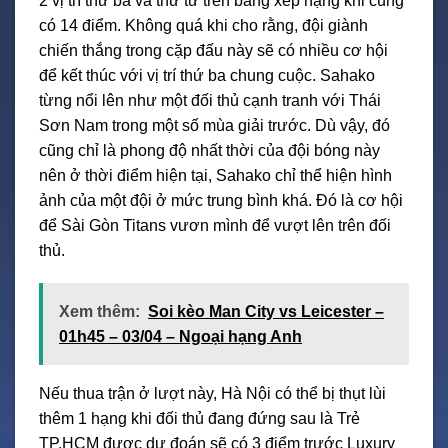
2 vị trí thứ ba và thứ tư trên bảng xếp hạng khi cùng
có 14 điểm. Không quá khi cho rằng, đội giành
chiến thắng trong cặp đấu này sẽ có nhiều cơ hội
để kết thúc với vị trí thứ ba chung cuộc. Sahako
từng nổi lên như một đối thủ cạnh tranh với Thái
Sơn Nam trong một số mùa giải trước. Dù vậy, đó
cũng chỉ là phong độ nhất thời của đội bóng này
nên ở thời điểm hiện tại, Sahako chỉ thể hiện hình
ảnh của một đội ở mức trung bình khá. Đó là cơ hội
để Sài Gòn Titans vươn mình để vượt lên trên đối
thủ.
Xem thêm:
Soi kèo Man City vs Leicester –
01h45 – 03/04 – Ngoại hạng Anh
Nếu thua trận ở lượt này, Hà Nội có thể bị thụt lùi
thêm 1 hạng khi đối thủ đang đứng sau là Trẻ
TP.HCM được dự đoán sẽ có 3 điểm trước Luxury