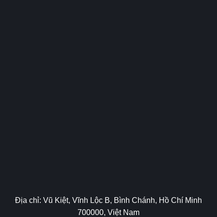
Địa chỉ: Vũ Kiệt, Vĩnh Lộc B, Bình Chánh, Hồ Chí Minh
700000, Việt Nam