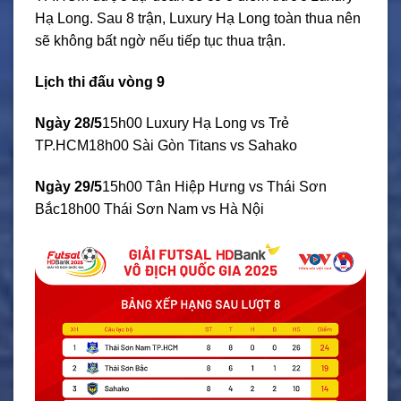
Hạ Long. Sau 8 trận, Luxury Hạ Long toàn thua nên
sẽ không bất ngờ nếu tiếp tục thua trận.
Lịch thi đấu vòng 9
Ngày 28/5
15h00 Luxury Hạ Long vs Trẻ
TP.HCM18h00 Sài Gòn Titans vs Sahako
Ngày 29/5
15h00 Tân Hiệp Hưng vs Thái Sơn
Bắc18h00 Thái Sơn Nam vs Hà Nội