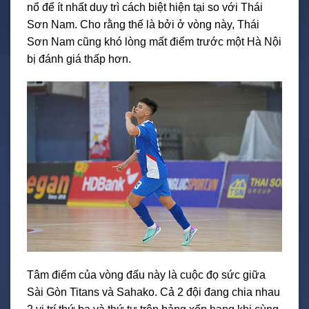
nổ để ít nhất duy trì cách biệt hiện tại so với Thái
Sơn Nam. Cho rằng thế là bởi ở vòng này, Thái
Sơn Nam cũng khó lòng mất điểm trước một Hà Nội
bị đánh giá thấp hơn.
Tâm điểm của vòng đấu này là cuộc đọ sức giữa
Sài Gòn Titans và Sahako. Cả 2 đội đang chia nhau