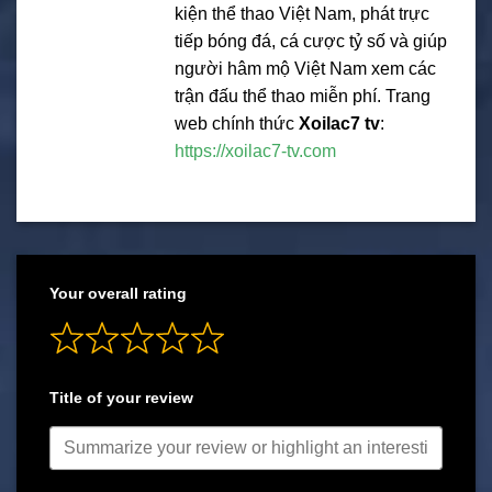
kiện thể thao Việt Nam, phát trực
tiếp bóng đá, cá cược tỷ số và giúp
người hâm mộ Việt Nam xem các
trận đấu thể thao miễn phí. Trang
web chính thức
Xoilac7 tv
:
https://xoilac7-tv.com
Your overall rating
Title of your review