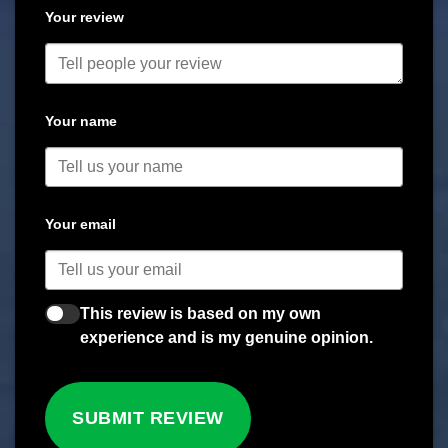
Your review
Your name
Your email
This review is based on my own
experience and is my genuine opinion.
SUBMIT REVIEW