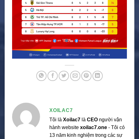
XOILAC7
Tôi là
Xoilac7
là
CEO
người vận
hành website
xoilac7.one
- Tôi có
13 năm kinh nghiệm trong các sự