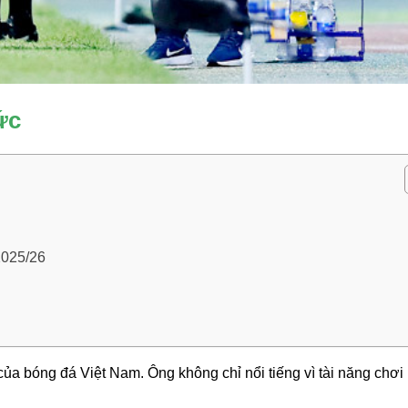
ức
2025/26
a bóng đá Việt Nam. Ông không chỉ nổi tiếng vì tài năng chơi