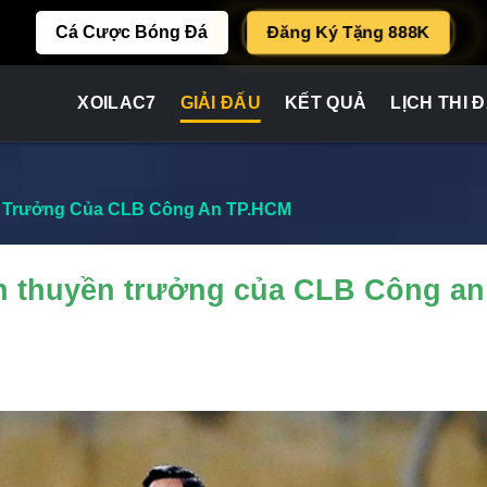
Đăng Ký Tặng 888K
Cá Cược Bóng Đá
XOILAC7
GIẢI ĐẤU
KẾT QUẢ
LỊCH THI 
 Trưởng Của CLB Công An TP.HCM
h thuyền trưởng của CLB Công an