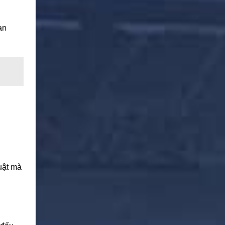
an
uật mà