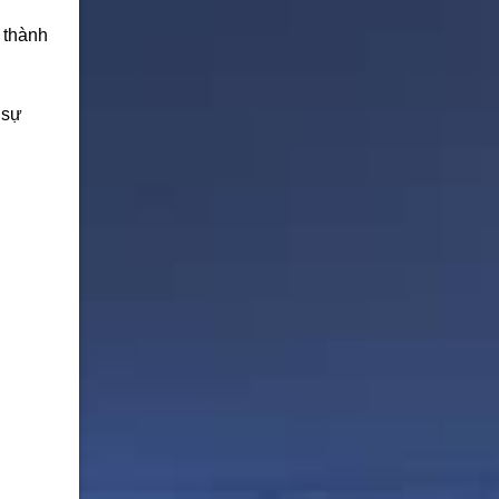
 thành
 sự