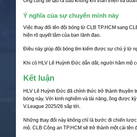
Ông cũng sẽ tạo ra bầu không khí thân thiện và đoàn k
Ý nghĩa của sự chuyển mình này
Việc thay đổi tên đội bóng từ CLB TP.HCM sang CL
hiện rõ quyết tâm của ban lãnh đạo.
Điều này giúp đội bóng tìm kiếm được sự chú ý từ 
Khi có HLV Lê Huỳnh Đức dẫn dắt, người hâm mộ có 
Kết luận
HLV Lê Huỳnh Đức đã chính thức trở thành thuyền
bóng này. Với kinh nghiệm và tài năng, ông được kỳ
V.League 2025/26 sắp tới.
Những thay đổi này không chỉ là bước đi chiến lượ
mộ. CLB Công an TP.HCM sẽ trở thành một cái tên 