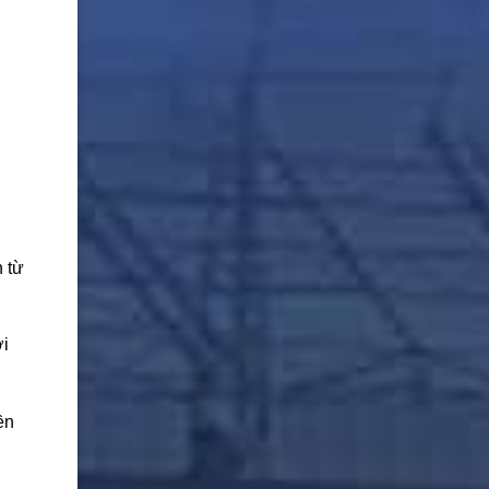
 từ
ới
ền