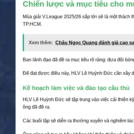
Chiến lược và mục tiêu cho mù
Mùa giải V.League 2025/26 sắp tới sẽ là một thách
TP.HCM.
Xem thêm:
Châu Ngọc Quang đánh giá cao sao
Ban lãnh đạo đã đề ra mục tiêu rõ ràng: đưa đội bóng
Để đạt được điều này, HLV Lê Huỳnh Đức cần xây dự
Kế hoạch làm việc và đào tạo cầu thủ
HLV Lê Huỳnh Đức sẽ tập trung vào việc cải thiện k
ông đã đề ra.
Các buổi tập sẽ diễn ra thường xuyên và nghiêm túc,