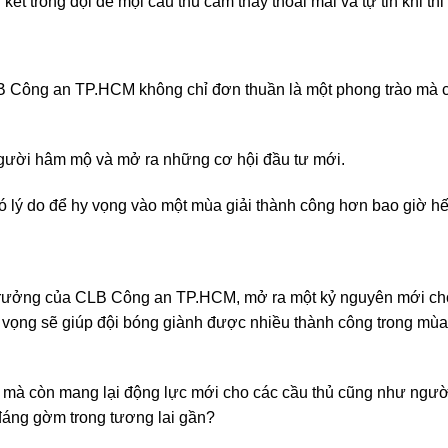
ết trong đội để mọi cầu thủ cảm thấy thoải mái và tự tin khi thi
B Công an TP.HCM không chỉ đơn thuần là một phong trào mà 
người hâm mộ và mở ra những cơ hội đầu tư mới.
lý do để hy vọng vào một mùa giải thành công hơn bao giờ hế
 trưởng của CLB Công an TP.HCM, mở ra một kỷ nguyên mới ch
 vọng sẽ giúp đội bóng giành được nhiều thành công trong mùa
c mà còn mang lại động lực mới cho các cầu thủ cũng như ngư
đáng gờm trong tương lai gần?