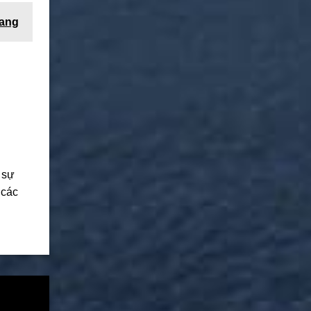
uang
 sự
 các