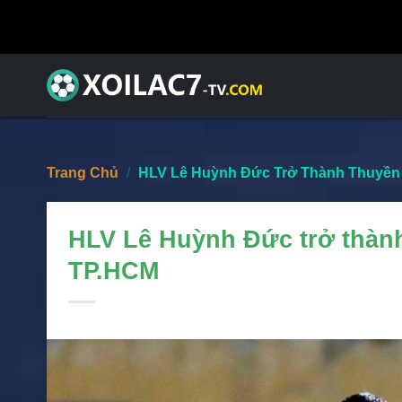
Skip
to
content
Trang Chủ
/
HLV Lê Huỳnh Đức Trở Thành Thuyền
HLV Lê Huỳnh Đức trở thàn
TP.HCM