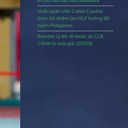
ĐTQG sau trận thua Indonesia
Huấn luyện viên Carles Cuadrat
được bổ nhiệm làm HLV trưởng đội
tuyển Philippines
Brandon Ly trở về khoác áo CLB
CAHN từ mùa giải 2025/26