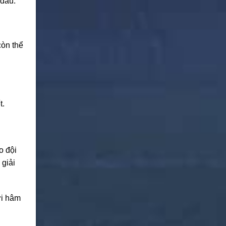
 đấu.
còn thể
t.
o đội
 giải
ời hâm