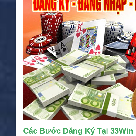
Các Bước Đăng Ký Tại 33Win