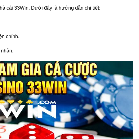
nhà cái 33Win. Dưới đây là hướng dẫn chi tiết:
ện chính.
 nhận.