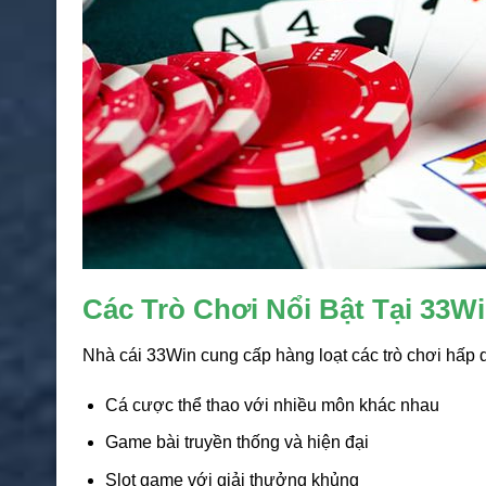
Các Trò Chơi Nổi Bật Tại 33W
Nhà cái 33Win cung cấp hàng loạt các trò chơi hấp 
Cá cược thể thao với nhiều môn khác nhau
Game bài truyền thống và hiện đại
Slot game với giải thưởng khủng