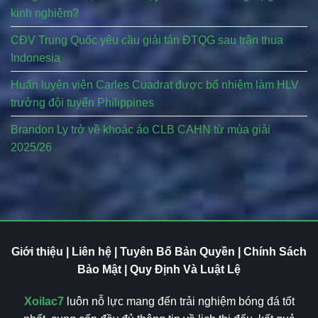
kinh nghiệm?
CĐV Trung Quốc yêu cầu giải tán ĐTQG sau trận thua
Indonesia
Huấn luyện viên Carles Cuadrat được bổ nhiệm làm HLV
trưởng đội tuyển Philippines
Brandon Ly trở về khoác áo CLB CAHN từ mùa giải
2025/26
Giới thiệu
|
Liên hệ
| Tuyên Bố Bản Quyền | Chính Sách
Bảo Mật | Quy Định Và Luật Lệ
Xoilac7
luôn nỗ lực mang đến trải nghiệm bóng đá tốt