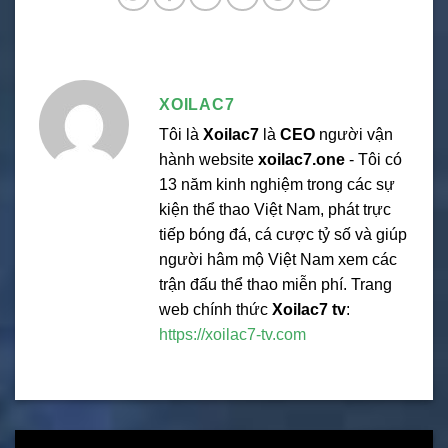
XOILAC7
Tôi là
Xoilac7
là
CEO
người vận
hành website
xoilac7.one
- Tôi có
13 năm kinh nghiệm trong các sự
kiện thể thao Việt Nam, phát trực
tiếp bóng đá, cá cược tỷ số và giúp
người hâm mộ Việt Nam xem các
trận đấu thể thao miễn phí. Trang
web chính thức
Xoilac7 tv
:
https://xoilac7-tv.com