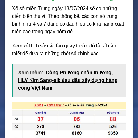
Xổ số miền Trung ngày 13/07/2024 sẽ có những
diễn biến thú vị. Theo thống kê, các con số trung
bình như 4 và 7 đang có dấu hiệu có khả năng xuất
hiện cao trong ngày hôm đó.
Xem xét lịch sử các lần quay trước đó là rất cần
thiết để đưa ra những chốt số chính xác.
Xem thêm:
Công Phượng chấn thương,
HLV Kim Sang-sik đau đầu xây dựng hàng
công Việt Nam