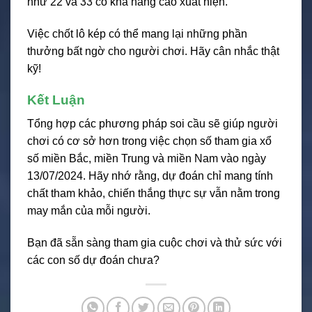
như 22 và 33 có khả năng cao xuất hiện.
Việc chốt lô kép có thể mang lại những phần
thưởng bất ngờ cho người chơi. Hãy cân nhắc thật
kỹ!
Kết Luận
Tổng hợp các phương pháp soi cầu sẽ giúp người
chơi có cơ sở hơn trong việc chọn số tham gia xổ
số miền Bắc, miền Trung và miền Nam vào ngày
13/07/2024. Hãy nhớ rằng, dự đoán chỉ mang tính
chất tham khảo, chiến thắng thực sự vẫn nằm trong
may mắn của mỗi người.
Bạn đã sẵn sàng tham gia cuộc chơi và thử sức với
các con số dự đoán chưa?