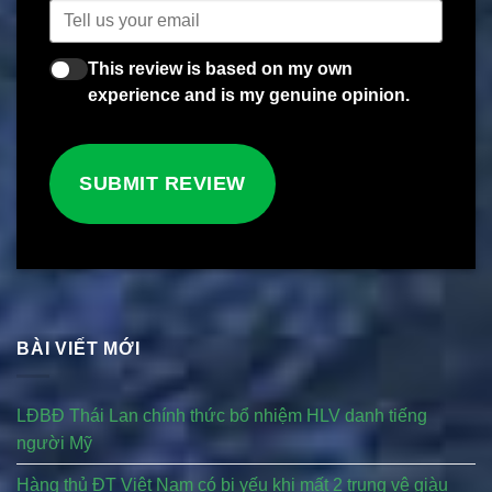
This review is based on my own
experience and is my genuine opinion.
SUBMIT REVIEW
BÀI VIẾT MỚI
LĐBĐ Thái Lan chính thức bổ nhiệm HLV danh tiếng
người Mỹ
Hàng thủ ĐT Việt Nam có bị yếu khi mất 2 trung vệ giàu