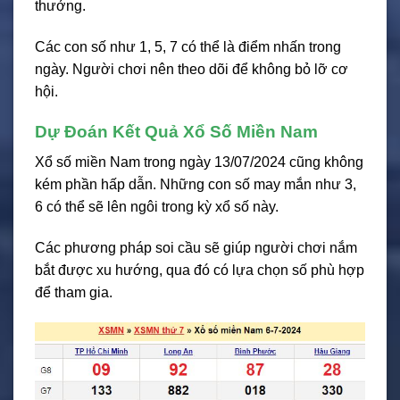
thưởng.
Các con số như 1, 5, 7 có thể là điểm nhấn trong
ngày. Người chơi nên theo dõi để không bỏ lỡ cơ
hội.
Dự Đoán Kết Quả Xổ Số Miền Nam
Xổ số miền Nam trong ngày 13/07/2024 cũng không
kém phần hấp dẫn. Những con số may mắn như 3,
6 có thể sẽ lên ngôi trong kỳ xổ số này.
Các phương pháp soi cầu sẽ giúp người chơi nắm
bắt được xu hướng, qua đó có lựa chọn số phù hợp
để tham gia.