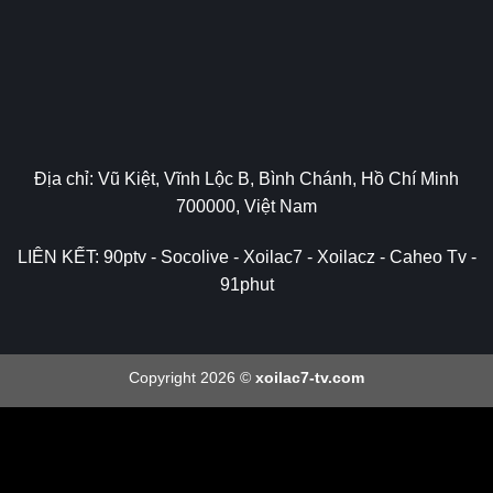
Địa chỉ: Vũ Kiệt, Vĩnh Lộc B, Bình Chánh, Hồ Chí Minh
700000, Việt Nam
LIÊN KẾT:
90ptv
-
Socolive
-
Xoilac7
-
Xoilacz
-
Caheo Tv
-
91phut
Copyright 2026 ©
xoilac7-tv.com