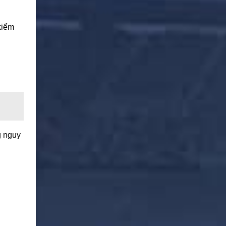
kiểm
g nguy