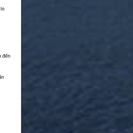
 lo
n đến
ấn