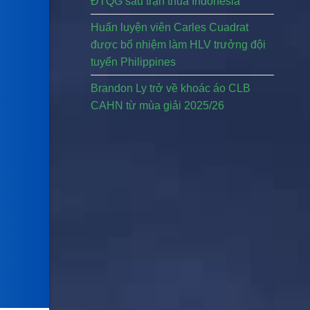
ĐTQG sau trận thua Indonesia
Huấn luyện viên Carles Cuadrat
được bổ nhiệm làm HLV trưởng đội
tuyển Philippines
Brandon Ly trở về khoác áo CLB
CAHN từ mùa giải 2025/26