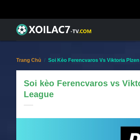
Skip
to
content
Trang Chủ
/
Soi Kèo Ferencvaros Vs Viktoria Plzen
Soi kèo Ferencvaros vs Vikt
League