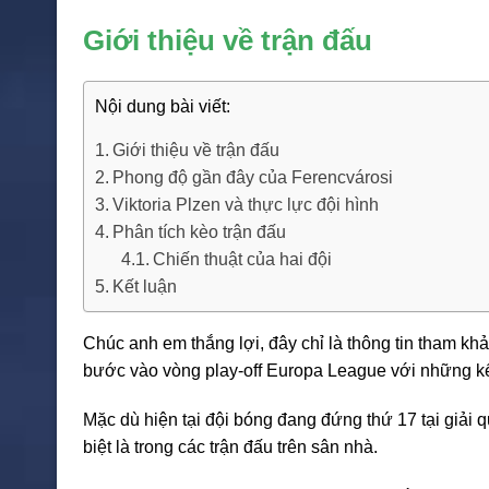
Giới thiệu về trận đấu
Nội dung bài viết:
Giới thiệu về trận đấu
Phong độ gần đây của Ferencvárosi
Viktoria Plzen và thực lực đội hình
Phân tích kèo trận đấu
Chiến thuật của hai đội
Kết luận
Chúc anh em thắng lợi, đây chỉ là thông tin tham k
bước vào vòng play-off Europa League với những k
Mặc dù hiện tại đội bóng đang đứng thứ 17 tại giải 
biệt là trong các trận đấu trên sân nhà.