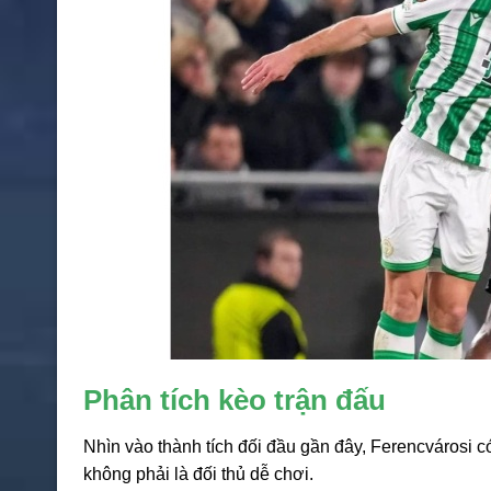
Phân tích kèo trận đấu
Nhìn vào thành tích đối đầu gần đây, Ferencvárosi có 
không phải là đối thủ dễ chơi.