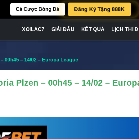
Cá Cược Bóng Đá
Đăng Ký Tặng 888K
XOILAC7
GIẢI ĐẤU
KẾT QUẢ
LỊCH THI 
 – 00h45 – 14/02 – Europa League
oria Plzen – 00h45 – 14/02 – Europ