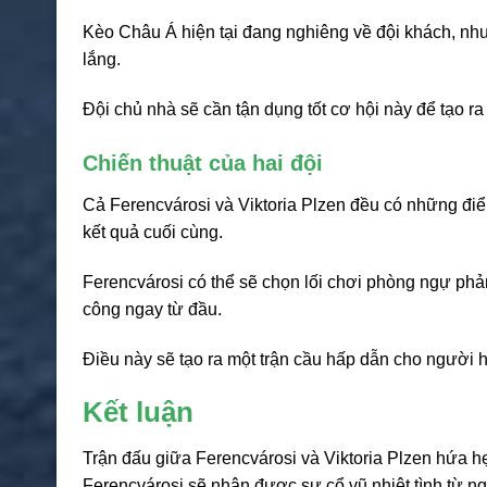
Kèo Châu Á hiện tại đang nghiêng về đội khách, nh
lắng.
Đội chủ nhà sẽ cần tận dụng tốt cơ hội này để tạo ra
Chiến thuật của hai đội
Cả Ferencvárosi và Viktoria Plzen đều có những đi
kết quả cuối cùng.
Ferencvárosi có thể sẽ chọn lối chơi phòng ngự phản
công ngay từ đầu.
Điều này sẽ tạo ra một trận cầu hấp dẫn cho người
Kết luận
Trận đấu giữa Ferencvárosi và Viktoria Plzen hứa hẹ
Ferencvárosi sẽ nhận được sự cổ vũ nhiệt tình từ 