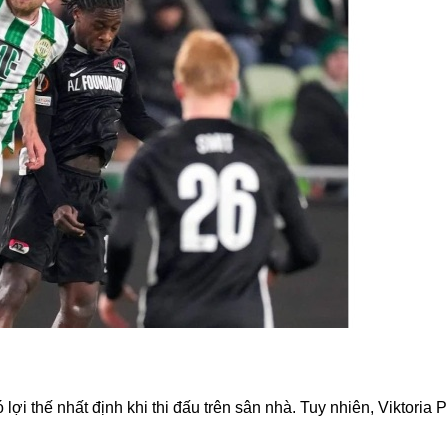
lợi thế nhất định khi thi đấu trên sân nhà. Tuy nhiên, Viktoria 