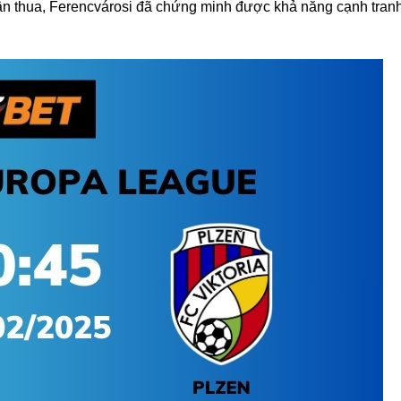
trận thua, Ferencvárosi đã chứng minh được khả năng cạnh tran