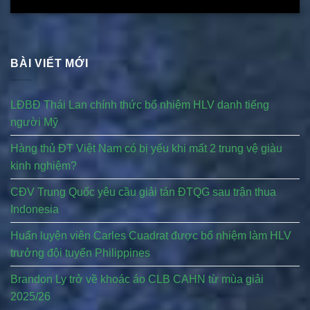
BÀI VIẾT MỚI
LĐBĐ Thái Lan chính thức bổ nhiệm HLV danh tiếng
người Mỹ
Hàng thủ ĐT Việt Nam có bị yếu khi mất 2 trung vệ giàu
kinh nghiệm?
CĐV Trung Quốc yêu cầu giải tán ĐTQG sau trận thua
Indonesia
Huấn luyện viên Carles Cuadrat được bổ nhiệm làm HLV
trưởng đội tuyển Philippines
Brandon Ly trở về khoác áo CLB CAHN từ mùa giải
2025/26