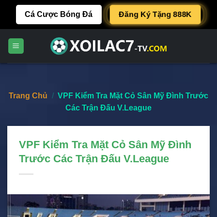
Skip
Đăng Ký Tặng 888K
Cá Cược Bóng Đá
to
content
Trang Chủ
/
VPF Kiểm Tra Mặt Cỏ Sân Mỹ Đình Trước
Các Trận Đấu V.League
VPF Kiểm Tra Mặt Cỏ Sân Mỹ Đình
Trước Các Trận Đấu V.League